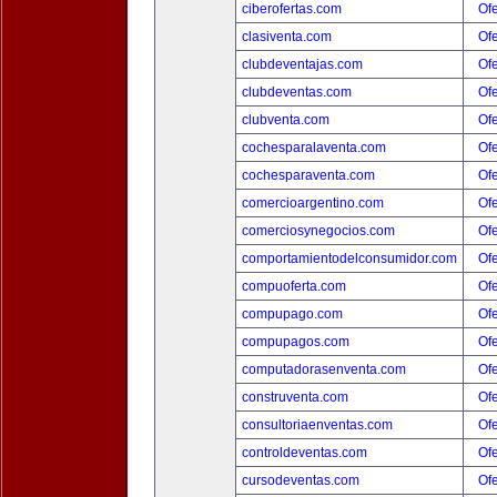
ciberofertas.com
Ofe
clasiventa.com
Ofe
clubdeventajas.com
Ofe
clubdeventas.com
Ofe
clubventa.com
Ofe
cochesparalaventa.com
Ofe
cochesparaventa.com
Ofe
comercioargentino.com
Ofe
comerciosynegocios.com
Ofe
comportamientodelconsumidor.com
Ofe
compuoferta.com
Ofe
compupago.com
Ofe
compupagos.com
Ofe
computadorasenventa.com
Ofe
construventa.com
Ofe
consultoriaenventas.com
Ofe
controldeventas.com
Ofe
cursodeventas.com
Ofe