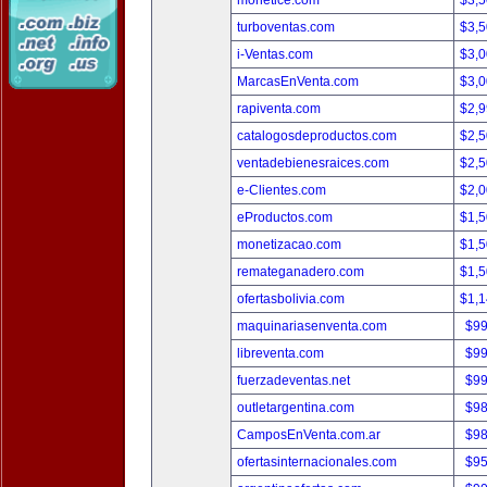
monetice.com
$3,
turboventas.com
$3,
i-Ventas.com
$3,
MarcasEnVenta.com
$3,
rapiventa.com
$2,
catalogosdeproductos.com
$2,
ventadebienesraices.com
$2,
e-Clientes.com
$2,
eProductos.com
$1,
monetizacao.com
$1,
remateganadero.com
$1,
ofertasbolivia.com
$1,
maquinariasenventa.com
$9
libreventa.com
$9
fuerzadeventas.net
$9
outletargentina.com
$9
CamposEnVenta.com.ar
$9
ofertasinternacionales.com
$9