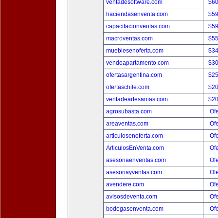
ventadesoftware.com
$6
haciendasenventa.com
$5
capacitacionventas.com
$5
macroventas.com
$5
mueblesenoferta.com
$3
vendoapartamento.com
$3
ofertasargentina.com
$2
ofertaschile.com
$2
ventadeartesanias.com
$2
agrosubasta.com
Ofe
areaventas.com
Ofe
articulosenoferta.com
Ofe
ArticulosEnVenta.com
Ofe
asesoriaenventas.com
Ofe
asesoriayventas.com
Ofe
avendere.com
Ofe
avisosdeventa.com
Ofe
bodegasenventa.com
Ofe