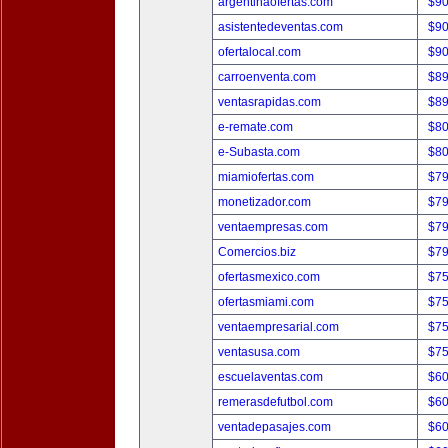
argentinaofertas.com
$9
asistentedeventas.com
$9
ofertalocal.com
$9
carroenventa.com
$8
ventasrapidas.com
$8
e-remate.com
$8
e-Subasta.com
$8
miamiofertas.com
$7
monetizador.com
$7
ventaempresas.com
$7
Comercios.biz
$7
ofertasmexico.com
$7
ofertasmiami.com
$7
ventaempresarial.com
$7
ventasusa.com
$7
escuelaventas.com
$6
remerasdefutbol.com
$6
ventadepasajes.com
$6