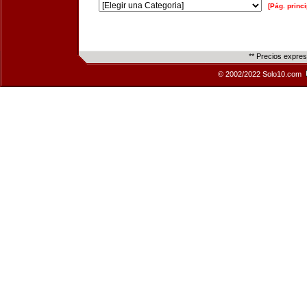
[Pág. princi
** Precios expre
© 2002/2022 Solo10.com