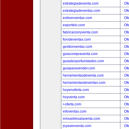
estrategiadeventa.com
Ofe
estrategiadeventas.com
Ofe
exitoenventas.com
Ofe
exportelo.com
Ofe
fabricacionyventa.com
Ofe
forodeventas.com
Ofe
gestionventas.com
Ofe
guiacompraventa.com
Ofe
guiadeoportunidades.com
Ofe
guiaparavender.com
Ofe
herramientasdeventa.com
Ofe
herramientasdeventas.com
Ofe
hoyenoferta.com
Ofe
hoyventa.com
Ofe
i-oferta.com
Ofe
infoventas.com
Ofe
inmueblesalaventa.com
Ofe
joyasenventa.com
Ofe