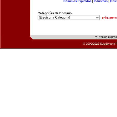
Dominios Expirados
|
Industrias
|
Indu
Categorías de Dominio:
[Pág. princi
** Precios expre
© 2002/2022 Solo10.com