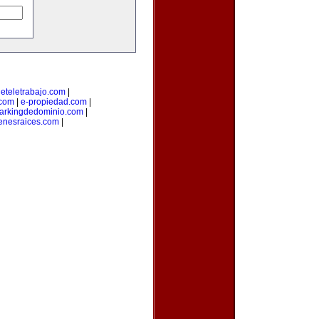
deteletrabajo.com
|
.com
|
e-propiedad.com
|
arkingdedominio.com
|
enesraices.com
|