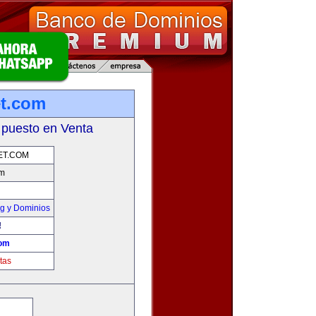
et.com
 puesto en Venta
ET.COM
om
g y Dominios
!
com
tas