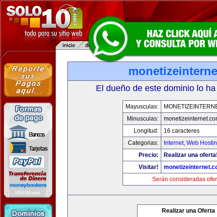
monetizeintern
El dueño de este dominio lo ha
Mayusculas:
MONETIZEINTERN
Minusculas:
monetizeinternet.c
Longitud:
16 caracteres
Categorias:
Internet
,
Web Hostin
Precio:
Realizar una oferta
Visitar!
monetizeinternet.
Serán consideradas ofer
Realizar una Oferta