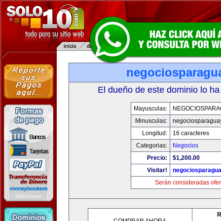
negociosparagu
El dueño de este dominio lo ha
Mayusculas:
NEGOCIOSPARA
Minusculas:
negociosparagua
Longitud:
16 caracteres
Categorias:
Negocios
Precio:
$1,200.00
Visitar!
negociosparagu
Serán consideradas ofer
R