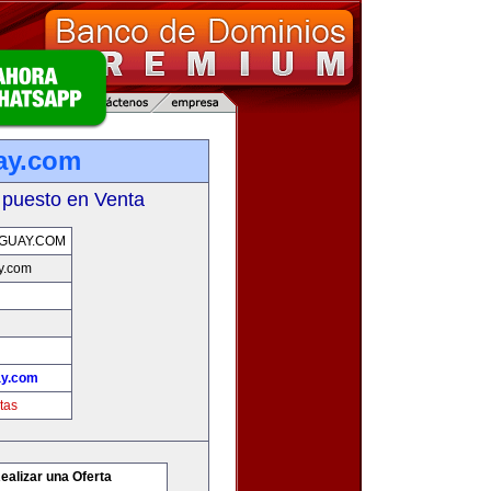
ay.com
 puesto en Venta
GUAY.COM
y.com
ay.com
tas
ealizar una Oferta