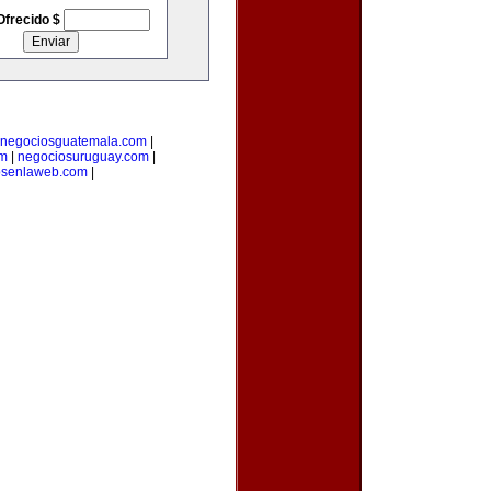
Ofrecido $
negociosguatemala.com
|
om
|
negociosuruguay.com
|
osenlaweb.com
|