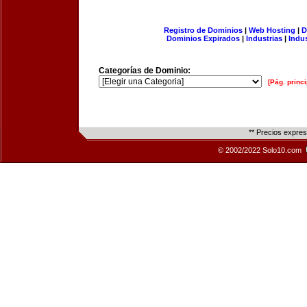
Registro de Dominios
|
Web Hosting
|
D
Dominios Expirados
|
Industrias
|
Indu
Categorías de Dominio:
[Pág. princi
** Precios expre
© 2002/2022 Solo10.com