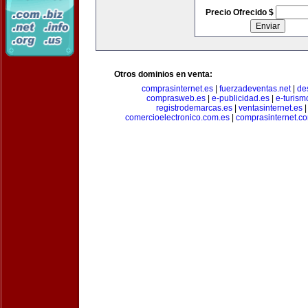
Precio Ofrecido $
Otros dominios en venta:
comprasinternet.es
|
fuerzadeventas.net
|
de
comprasweb.es
|
e-publicidad.es
|
e-turism
registrodemarcas.es
|
ventasinternet.es
comercioelectronico.com.es
|
comprasinternet.c