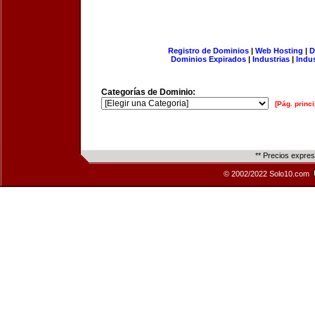
Registro de Dominios
|
Web Hosting
|
D
Dominios Expirados
|
Industrias
|
Indu
Categorías de Dominio:
[Pág. princi
** Precios expre
© 2002/2022 Solo10.com