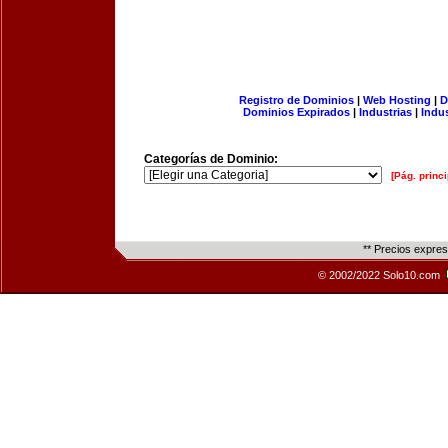
Registro de Dominios
|
Web Hosting
|
D
Dominios Expirados
|
Industrias
|
Indu
Categorías de Dominio:
[Pág. princi
** Precios expre
© 2002/2022 Solo10.com