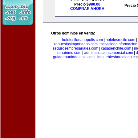
COMPRAR AHORA
Precio $
980.00
Precio 
COMPRAR AHORA
Otros dominios en venta:
hotelesflorianopolis.com
|
hotelesrecife.com
|
repuestosimportados.com
|
serviciodeinformacio
segurosempresariales.com
|
casasenchile.com
|
me
zonainmo.com
|
administracioncomercial.com
|
d
guiadepuntadeleste.com
|
inmueblesbarcelona.co