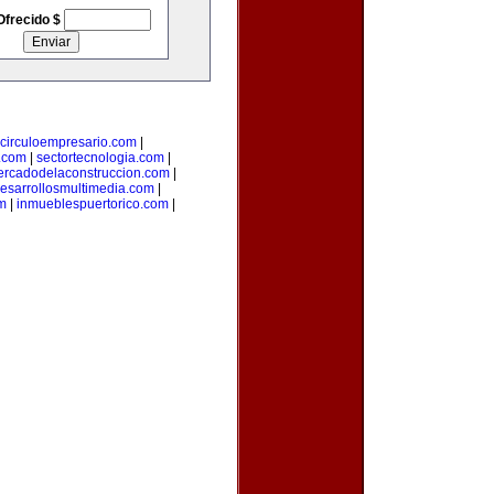
Ofrecido $
circuloempresario.com
|
n.com
|
sectortecnologia.com
|
rcadodelaconstruccion.com
|
esarrollosmultimedia.com
|
m
|
inmueblespuertorico.com
|