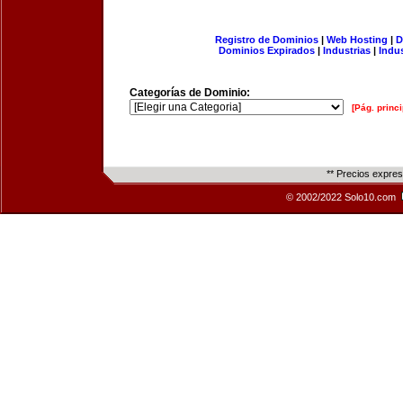
Registro de Dominios
|
Web Hosting
|
D
Dominios Expirados
|
Industrias
|
Indu
Categorías de Dominio:
[Pág. princi
** Precios expre
© 2002/2022 Solo10.com