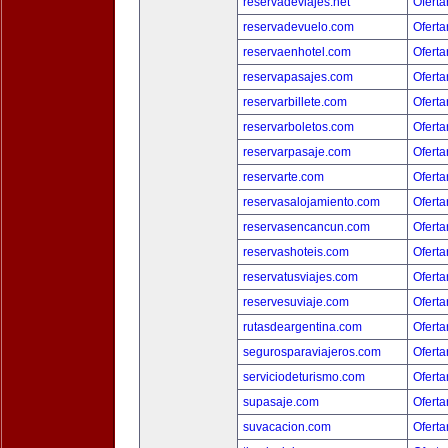
reservadeviajes.net
Oferta
reservadevuelo.com
Oferta
reservaenhotel.com
Oferta
reservapasajes.com
Oferta
reservarbillete.com
Oferta
reservarboletos.com
Oferta
reservarpasaje.com
Oferta
reservarte.com
Oferta
reservasalojamiento.com
Oferta
reservasencancun.com
Oferta
reservashoteis.com
Oferta
reservatusviajes.com
Oferta
reservesuviaje.com
Oferta
rutasdeargentina.com
Oferta
segurosparaviajeros.com
Oferta
serviciodeturismo.com
Oferta
supasaje.com
Oferta
suvacacion.com
Oferta