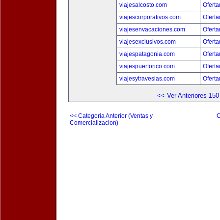
viajesalcosto.com
Oferta
viajescorporativos.com
Oferta
viajesenvacaciones.com
Oferta
viajesexclusivos.com
Oferta
viajespatagonia.com
Oferta
viajespuertorico.com
Oferta
viajesytravesias.com
Oferta
<< Ver Anteriores 150
<< Categoria Anterior (Ventas y
C
Comercializacion)