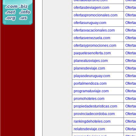
ofertadeturismo.com
Oferta
ofertasdeviagem.com
Oferta
ofertaspromocionales.com
Oferta
ofertasuruguay.com
Oferta
ofertasvacacionales.com
Oferta
ofertasvenezuela.com
Oferta
ofertasypromociones.com
Oferta
paquetesenoferta.com
Oferta
planeatusviajes.com
Oferta
planesdeviaje.com
Oferta
playasdeuruguay.com
Oferta
portalmendoza.com
Oferta
programatuviaje.com
Oferta
promohoteles.com
Oferta
propiedadesturisticas.com
Oferta
provinciadecordoba.com
Oferta
rankingdehoteles.com
Oferta
relatosdeviaje.com
Oferta