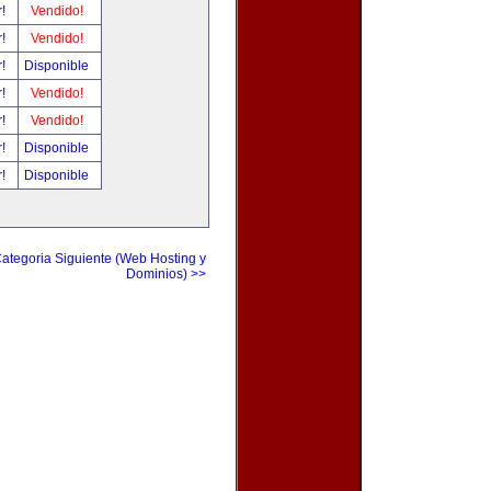
r!
Vendido!
r!
Vendido!
r!
Disponible
r!
Vendido!
r!
Vendido!
r!
Disponible
r!
Disponible
ategoria Siguiente (Web Hosting y
Dominios) >>