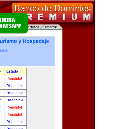
Turismo y Hospedaje
oría.
4
o
Estado
r!
Vendido!
r!
Disponible
r!
Disponible
r!
Disponible
r!
Vendido!
r!
Vendido!
r!
Disponible