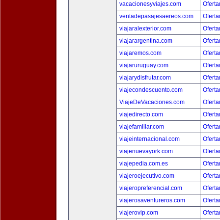
vacacionesyviajes.com
Oferta
ventadepasajesaereos.com
Oferta
viajaralexterior.com
Oferta
viajarargentina.com
Oferta
viajaremos.com
Oferta
viajaruruguay.com
Oferta
viajarydisfrutar.com
Oferta
viajecondescuento.com
Oferta
ViajeDeVacaciones.com
Oferta
viajedirecto.com
Oferta
viajefamiliar.com
Oferta
viajeinternacional.com
Oferta
viajenuevayork.com
Oferta
viajepedia.com.es
Oferta
viajeroejecutivo.com
Oferta
viajeropreferencial.com
Oferta
viajerosaventureros.com
Oferta
viajerovip.com
Oferta